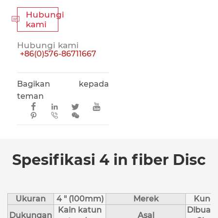
Hubungi

kami
Hubungi kami
+86(0)576-86711667
Bagikan kepada
teman







Spesifikasi 4 in fiber Disc
Ukuran
4 " (100mm)
Merek
Kunci
Kain katun
Dibuat 
Dukungan
Asal